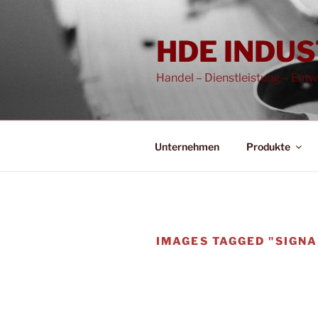
Zum
Inhalt
HDE INDUS
springen
Handel – Dienstleistung – Ent
Unternehmen
Produkte
IMAGES TAGGED "SIGN