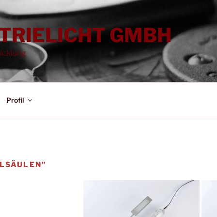
TRIELICHT GMBH
wicklung
Profil
ALSÄULEN"