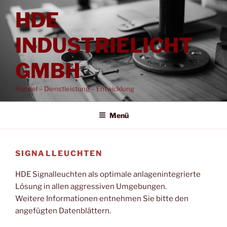
Zum
HDE
Inhalt
springen
INDUSTRIELICHT
GMBH
Handel – Dienstleistung – Entwicklung
Menü
SIGNALLEUCHTEN
HDE Signalleuchten als optimale anlagenintegrierte
Lösung in allen aggressiven Umgebungen.
Weitere Informationen entnehmen Sie bitte den
angefügten Datenblättern.